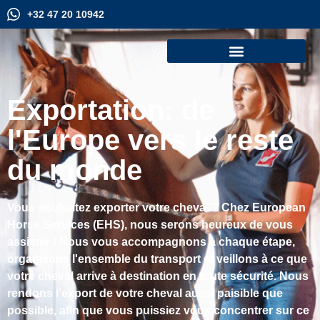
+32 47 20 10942
Exportation: de
l'Europe vers le reste
du monde
Vous souhaitez exporter votre cheval ? Chez European
Horse Services (EHS), nous serons heureux de vous
assister ! Nous vous accompagnons à chaque étape,
organisons l'ensemble du transport et veillons à ce que
votre cheval arrive à destination en toute sécurité. Nous
rendons l’export de votre cheval aussi paisible que
possible, afin que vous puissiez vous concentrer sur ce